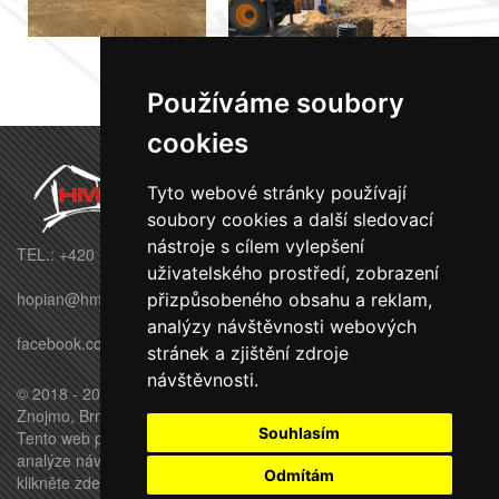
Používáme soubory
cookies
Tyto webové stránky používají
soubory cookies a další sledovací
nástroje s cílem vylepšení
TEL.: +420 770 695 569
uživatelského prostředí, zobrazení
hopian@hmbuilding.cz
přizpůsobeného obsahu a reklam,
analýzy návštěvnosti webových
facebook.com/HMbuildingstavby
stránek a zjištění zdroje
návštěvnosti.
© 2018 - 2026 HM BUILDING s.r.o. - Moravské Budějovice,
Znojmo, Brno, Třebíč, Jihlava
Souhlasím
Tento web používá k poskytování služeb, personalizaci reklam a
analýze návštěvnosti soubory cookie.
Pro úpravu převolby
Odmítám
klikněte zde.