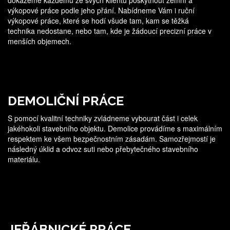
dokážeme každému ze svých klientů poskytnout zemní a
výkopové práce podle jeho přání. Nabídneme Vám i ruční
výkopové práce, které se hodí všude tam, kam se těžká
technika nedostane, nebo tam, kde je žádoucí precizní práce v
menších objemech.
DEMOLIČNÍ PRÁCE
S pomocí kvalitní techniky zvládneme vybourat část i celek
jakéhokoli stavebního objektu. Demolice provádíme s maximálním
respektem ke všem bezpečnostním zásadám. Samozřejmostí je
následný úklid a odvoz suti nebo přebytečného stavebního
materiálu.
JEŘÁBNICKÉ PRÁCE