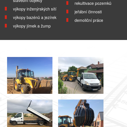
stavební objekty
rekultivace pozemků
výkopy inženýrských sítí
jeřábní činnosti
výkopy bazénů a jezírek
demoliční práce
výkopy jímek a žump