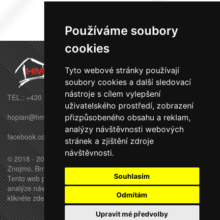
Používáme soubory
cookies
Tyto webové stránky používají
soubory cookies a další sledovací
nástroje s cílem vylepšení
TEL.: +420 770 695 569
uživatelského prostředí, zobrazení
hopian@hmbuilding.cz
přizpůsobeného obsahu a reklam,
analýzy návštěvnosti webových
facebook.com/HMbuildingstavby
stránek a zjištění zdroje
návštěvnosti.
© 2018 - 2026 HM BUILDING s.r.o. - Moravské Budějovice,
Znojmo, Brno, Třebíč, Jihlava
Souhlasím
Tento web používá k poskytování služeb, personalizaci reklam a
analýze návštěvnosti soubory cookie.
Pro úpravu převolby
Odmítám
klikněte zde.
Upravit mé předvolby