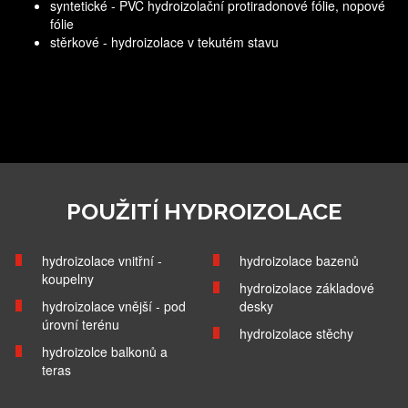
syntetické - PVC hydroizolační protiradonové fólie, nopové
fólie
stěrkové - hydroizolace v tekutém stavu
POUŽITÍ HYDROIZOLACE
hydroizolace vnitřní -
hydroizolace bazenů
koupelny
hydroizolace základové
hydroizolace vnější - pod
desky
úrovní terénu
hydroizolace stěchy
hydroizolce balkonů a
teras