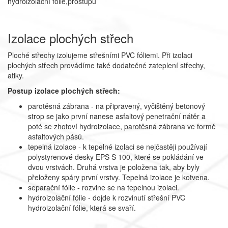
hydroizolační fólie,prostupu
Izolace plochých střech
Ploché střechy izolujeme střešními PVC fóliemi. Při izolaci
plochých střech provádíme také dodatečné zateplení střechy,
atiky.
Postup izolace plochých střech:
parotěsná zábrana - na připravený, vyčištěný betonový
strop se jako první nanese asfaltový penetrační nátěr a
poté se zhotoví hydroizolace, parotěsná zábrana ve formě
asfaltových pásů.
tepelná izolace - k tepelné izolaci se nejčastěji používají
polystyrenové desky EPS S 100, které se pokládání ve
dvou vrstvách. Druhá vrstva je položena tak, aby byly
přeloženy spáry první vrstvy. Tepelná izolace je kotvena.
separační fólie - rozvine se na tepelnou izolaci.
hydroizolační fólie - dojde k rozvinutí střešní PVC
hydroizolační fólie, která se svaří.