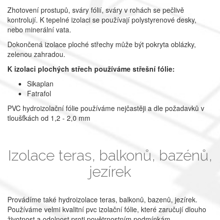
Zhotovení prostupů, sváry fólií, sváry v rohách se pečlivě
kontrolují. K tepelné izolaci se používají polystyrenové desky,
nebo minerální vata.
Dokončená izolace ploché střechy může být pokryta oblázky,
zelenou zahradou.
K izolaci plochých střech používáme střešní fólie:
Sikaplan
Fatrafol
PVC hydroizolační fólie používáme nejčastěji a dle požadavků v
tloušťkách od 1,2 - 2,0 mm
Izolace teras, balkonů, bazénů,
jezírek
Provádíme také hydroizolace teras, balkonů, bazenů, jezírek.
Používáme velmi kvalitní pvc izolační fólie, které zaručují dlouho
životnost a odolnost proti povětrnostním podmínkám.