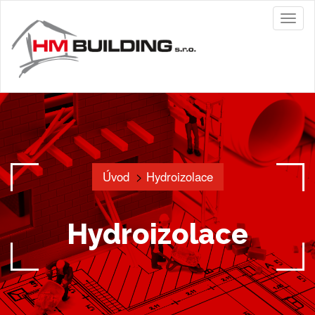
Toggl
naviga
Úvod
Hydroizolace
Hydroizolace