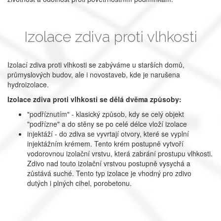
Izolace zdiva proti vlhkosti
Izolací zdiva proti vlhkosti se zabýváme u starších domů,
průmyslových budov, ale i novostaveb, kde je narušena
hydroizolace.
Izolace zdiva proti vlhkosti se dělá dvěma způsoby:
"podříznutím" - klasický způsob, kdy se celý objekt
"podřízne" a do stěny se po celé délce vloží izolace
injektáží - do zdiva se vyvrtají otvory, které se vyplní
injektážním krémem. Tento krém postupně vytvoří
vodorovnou izolační vrstvu, která zabrání prostupu vlhkosti.
Zdivo nad touto izolační vrstvou postupně vysychá a
zůstává suché. Tento typ izolace je vhodný pro zdivo
dutých i plných cihel, porobetonu.