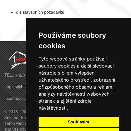
dle stavebních požadavků
Používáme soubory
cookies
Tyto webové stránky používají
soubory cookies a další sledovací
nástroje s cílem vylepšení
TEL.: +420 770 695 569
uživatelského prostředí, zobrazení
hopian@hmbuilding.cz
přizpůsobeného obsahu a reklam,
analýzy návštěvnosti webových
facebook.com/HMbuildingstavby
stránek a zjištění zdroje
návštěvnosti.
© 2018 - 2026 HM BUILDING s.r.o. - Moravské Budějovice,
Znojmo, Brno, Třebíč, Jihlava
Souhlasím
Tento web používá k poskytování služeb, personalizaci reklam a
analýze návštěvnosti soubory cookie.
Pro úpravu převolby