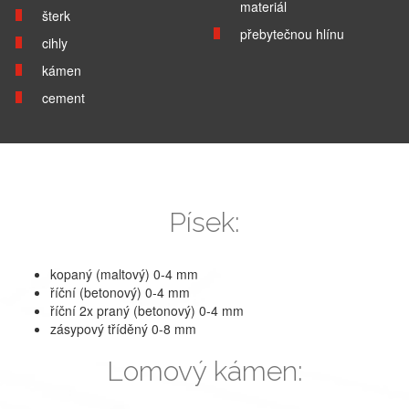
materiál
šterk
přebytečnou hlínu
cihly
kámen
cement
Písek:
kopaný (maltový) 0-4 mm
říční (betonový) 0-4 mm
říční 2x praný (betonový) 0-4 mm
zásypový tříděný 0-8 mm
Lomový kámen: