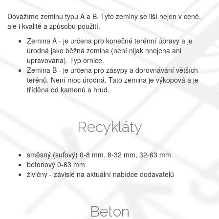
Dovážíme zeminu typu A a B. Tyto zeminy se liší nejen v ceně,
ale i kvalitě a způsobu použití.
Zemina A - je určena pro konečné terénní úpravy a je
úrodná jako běžná zemina (není nijak hnojena ani
upravována). Typ ornice.
Zemina B - je určena pro zásypy a dorovnávání větších
terénů. Není moc úrodná. Tato zemina je výkopová a je
tříděna od kamenů a hrud.
Recykláty
směsný (suťový) 0-8 mm, 8-32 mm, 32-63 mm
betonový 0-63 mm
živičný - závislé na aktuální nabídce dodavatelů
Beton